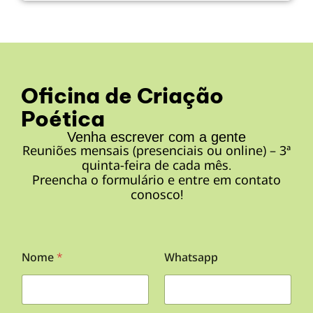
Oficina de Criação
Poética
Venha escrever com a gente
Reuniões mensais (presenciais ou online) – 3ª
quinta-feira de cada mês.
Preencha o formulário e entre em contato
conosco!
E
Nome
*
Whatsapp
m
a
i
l