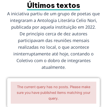
o
Graduado em Filosofia pela
Peda
Últimos textos
tente
Universidade Católica de Santos (1989),
Líng
pela
professor indeterminado na Etec de São
ativi
A iniciativa partiu de um grupo de poetas que
ós-
Sebastião, com experiência em
Liter
integraram a Antologia Literária Celio Nori,
Educação nas áreas de Ética e
musi
a
Cidadania, Filosofia, Sociologia e
publicada por aquela instituição em 2022.
História.
De princípio cerca de dez autores
participavam das reuniões mensais
realizadas no local, o que acontece
ininterruptamente até hoje, contando o
Coletivo com o dobro de integrantes
atualmente.
The current query has no posts. Please make
sure you have published items matching your
query.