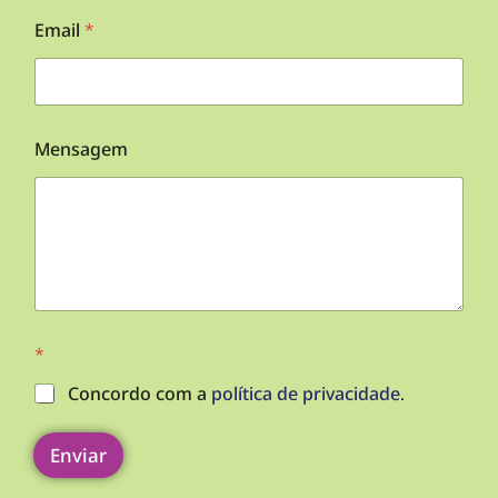
*
W
Email
*
h
a
t
s
a
p
Mensagem
p
*
Concordo com a
política de privacidade
.
Enviar